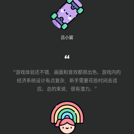
吕小宸
“游戏体验还不错，画面和音效都很出色。游戏内的
经济系统设计有点复杂，新手需要花些时间去适
应。总的来说，很有潜力。”