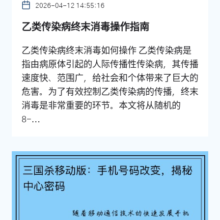
2026-04-12 14:55:16
乙类传染病终末消毒操作指南
乙类传染病终末消毒如何操作 乙类传染病是
指由病原体引起的人际传播性传染病，其传播
速度快、范围广，给社会和个体带来了巨大的
危害。为了有效控制乙类传染病的传播，终末
消毒是非常重要的环节。本文将从随机的
8-...