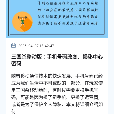
2026-04-07 15:42:47
三国杀移动版：手机号码改变，揭秘中心
密码
随着移动通信技术的快速发展，手机号码已经
成为我们生活中不可或缺的一部分。在玩家使
用三国杀移动版时，有时候需要更换手机号
码，可能是因为换了新手机、更换了运营商，
或者是为了保护个人隐私。本文将详细介绍如
何...