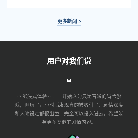
更多新闻 >
用户对我们说
**沉浸式体验**，一开始以为只是普通的冒险游
戏，但玩了几小时后发现真的被吸引了，剧情深度
和人物设定都很出色，完全可以投入进去。希望能
有更多类似的剧情内容。