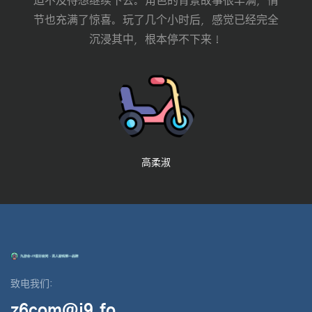
迫不及待想继续下去。角色的背景故事很丰满，情
节也充满了惊喜。玩了几个小时后，感觉已经完全
沉浸其中，根本停不下来！
高柔淑
致电我们:
z6com@j9.fo