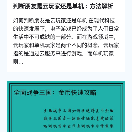
判断朋友是云玩家还是单机：方法解析
如何判断朋友是云玩家还是单机 在现代科技
的快速发展下，电子游戏已经成为了人们日常
生活中不可或缺的一部分。而在游戏领域中，
云玩家和单机玩家是两个不同的概念。云玩家
指的是通过云服务来进行游戏，而单机玩家
则...