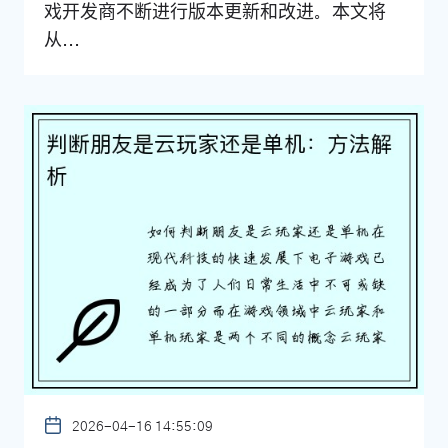
戏开发商不断进行版本更新和改进。本文将
从...
2026-04-16 14:55:09