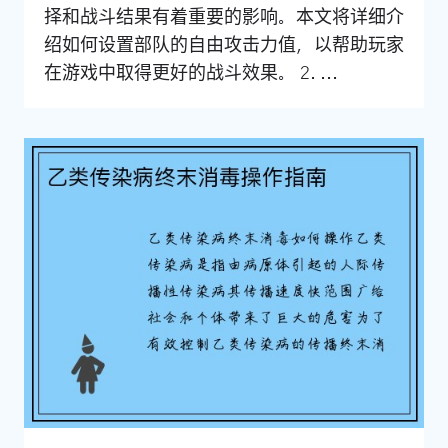
择和战斗结果有着重要的影响。本文将详细介
绍如何设置部队的自由攻击力值，以帮助玩家
在游戏中取得更好的战斗效果。 2. ...