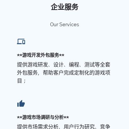
企业服务
Our Services
**游戏开发外包服务**
提供游戏研发、设计、编程、测试等全套
外包服务，帮助客户完成定制化的游戏项
目；
**游戏市场调研与分析**
提供市场需求分析、用户行为研究、竞争