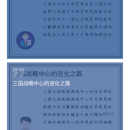
三国战略中心的进化之路