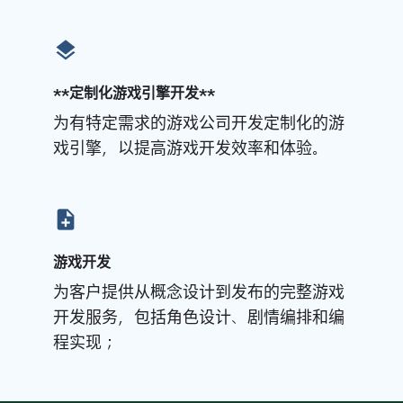
**定制化游戏引擎开发**
为有特定需求的游戏公司开发定制化的游
戏引擎，以提高游戏开发效率和体验。
游戏开发
为客户提供从概念设计到发布的完整游戏
开发服务，包括角色设计、剧情编排和编
程实现；