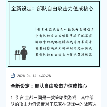
2026-04-14 14:32:28
全新设定：部队自由攻击力值成核心
1. 引言 全战三国是一款策略类游戏，其中部
队的攻击力值设置对于玩家在游戏中的战略选